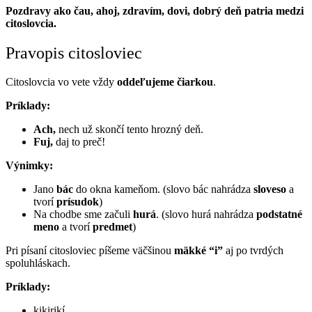
Pozdravy ako čau, ahoj, zdravím, dovi, dobrý deň patria medzi
citoslovcia.
Pravopis citosloviec
Citoslovcia vo vete vždy
oddeľujeme čiarkou
.
Príklady:
Ach,
nech už skončí tento hrozný deň.
Fuj,
daj to preč!
Výnimky:
Jano
bác
do okna kameňom. (slovo bác nahrádza
sloveso
a
tvorí
prísudok
)
Na chodbe sme začuli
hurá
. (slovo hurá nahrádza
podstatné
meno
a tvorí
predmet
)
Pri písaní citosloviec píšeme väčšinou
mäkké “i”
aj po tvrdých
spoluhláskach.
Príklady:
kikirikí