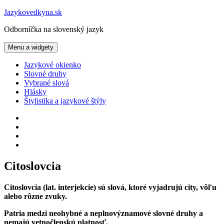
Preskočiť
Jazykovedkyna.sk
na
Odborníčka na slovenský jazyk
obsah
Menu a widgety
Jazykové okienko
Slovné druhy
Vybrané slová
Hlásky
Štylistika a jazykové štýly
Facebook
Instagram
Pinterest
Twitter
Citoslovcia
Citoslovcia (lat. interjekcie) sú slová, ktoré vyjadrujú city, vôľu
alebo rôzne zvuky.
Patria medzi
neohybné a neplnovýznamové slovné druhy
a
nemajú vetnočlenskú platnosť.