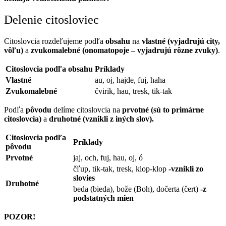
Delenie citosloviec
Citoslovcia rozdeľujeme podľa
obsahu
na
vlastné (vyjadrujú city,
vôľu)
a
zvukomalebné (onomatopoje – vyjadrujú rôzne zvuky)
.
Citoslovcia podľa obsahu
Príklady
Vlastné
au, oj, hajde, fuj, haha
Zvukomalebné
čvirik, hau, tresk, tik-tak
Podľa
pôvodu
delíme citoslovcia na
prvotné (sú to primárne
citoslovcia)
a
druhotné (vznikli z iných slov).
Citoslovcia podľa
Príklady
pôvodu
Prvotné
jaj, och, fuj, hau, oj, ó
čľup, tik-tak, tresk, klop-klop
-vznikli zo
slovies
Druhotné
beda (bieda), bože (Boh), dočerta (čert)
-z
podstatných mien
POZOR!